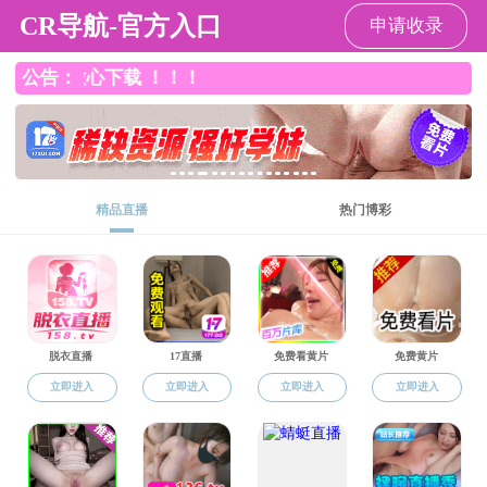
快猫
党的建设
当前位置：
快猫
->
党的建设
->
党建动态
校领导带队开展校企党建共建暨访企拓岗促就业活动
2025-05-12
快猫 分党校第60期入党积极分子培训班顺利举办
2025-05-26
快猫 开展校企党建共建暨访企拓岗促就业活动
2025-05-16
上页
1
下页